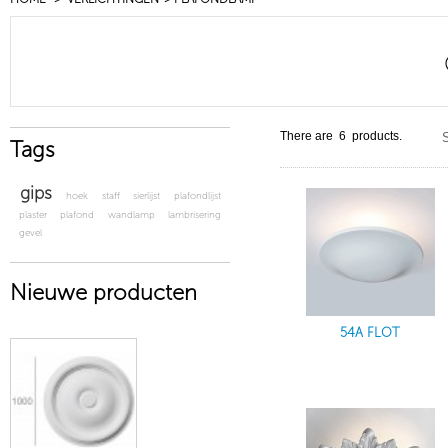
There are 6 products.
S
Tags
gips
hoek
staff
sierlijst
plafondlijst
plaster
plafond
wandlamp
lambrisering
gevel
Nieuwe producten
54A FLOT