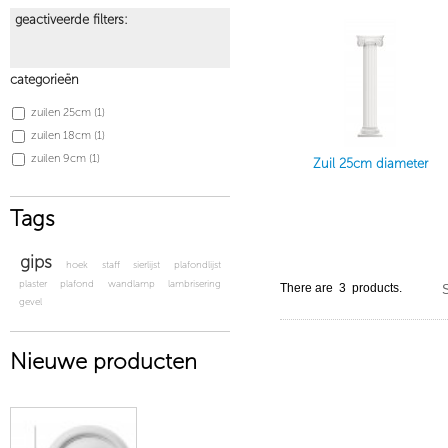
geactiveerde filters:
categorieën
zuilen 25cm
(1)
zuilen 18cm
(1)
zuilen 9cm
(1)
Zuil 25cm diameter
Tags
gips
hoek
staff
sierlijst
plafondlijst
plaster
plafond
wandlamp
lambrisering
There are 3 products.
S
gevel
Nieuwe producten