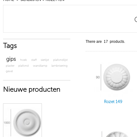
There are 17 products.
Tags
gips
hoek
staff
sierlijst
plafondlijst
plaster
plafond
wandlamp
lambrisering
gevel
Nieuwe producten
Rozet 149