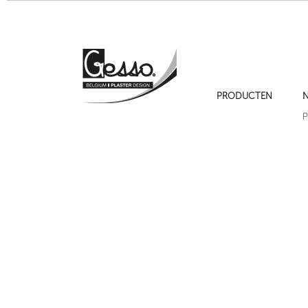
PRODUCTEN
N
Lijstwerk 416S LAURIER
Bas-reliëf 1017 "CEPHAL
P
Volgende