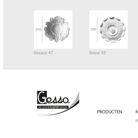
Rosace 47
Rozet 93
PRODUCTEN
N
Rozet 452
Rozet 453
P
Volgende