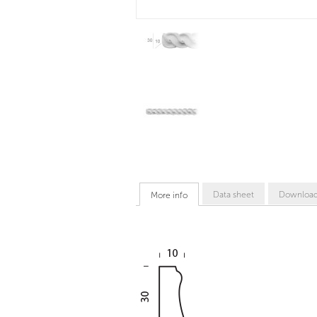
Data sheet
Downloa
More info