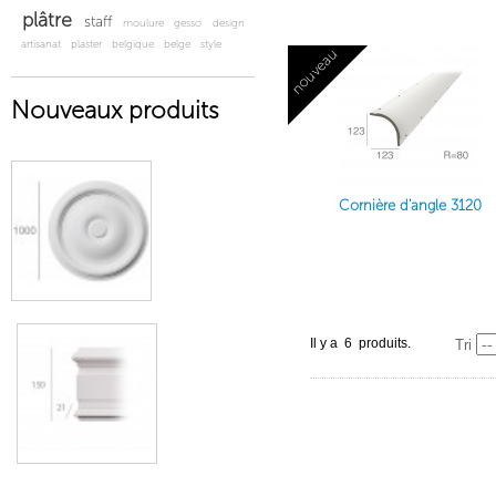
plâtre
staff
moulure
gesso
design
artisanat
plaster
belgique
belge
style
nouveau
Nouveaux produits
Cornière d'angle 3120
Il y a 6 produits.
Tri