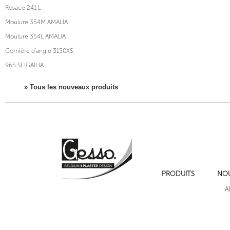
Rosace 241 L
Moulure 354M AMALIA
Moulure 354L AMALIA
Cornière d'angle 3130XS
965 SEIGAIHA
» Tous les nouveaux produits
PRODUITS
NO
A
Cadres de moulures sur les murs , cimaise , plinthe et chambranles.