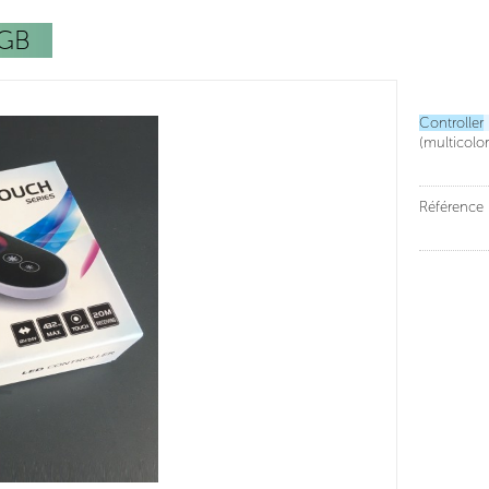
GB
Controller
(
multicolor
Référence 