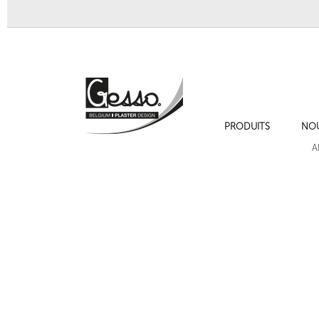
PRODUITS
NO
Console 334
Console 333
A
Suivant
Cadres de moulures sur les murs , cimaise , plinthe et chambranles.