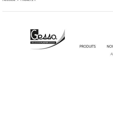
PRODUITS
NO
A
Cadres de moulures sur les murs , cimaise , plinthe et chambranles.