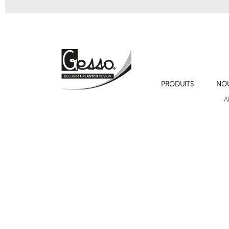
PRODUITS
NO
Balustre pour l'extérieur 639
Balustre pour extér
A
Suivant
Cadres de moulures sur les murs , cimaise , plinthe et chambranles.