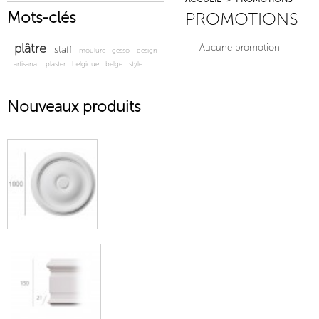
Mots-clés
PROMOTIONS
plâtre
Aucune promotion.
staff
moulure
gesso
design
artisanat
plaster
belgique
belge
style
Nouveaux produits