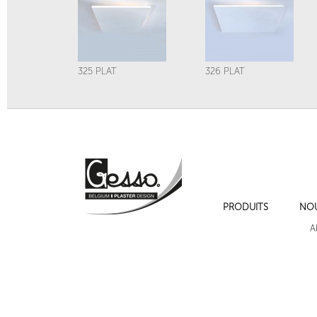
325 PLAT
326 PLAT
PRODUITS
NO
331A ELDORADO
327 PLAT
A
Suivant
Cadres de moulures sur les murs , cimaise , plinthe et chambranles.