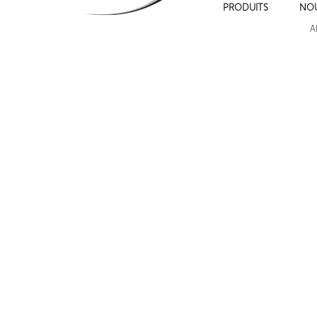
PRODUITS
NO
327 PLAT
650 TRONIC
A
Suivant
Cadres de moulures sur les murs , cimaise , plinthe et chambranles.