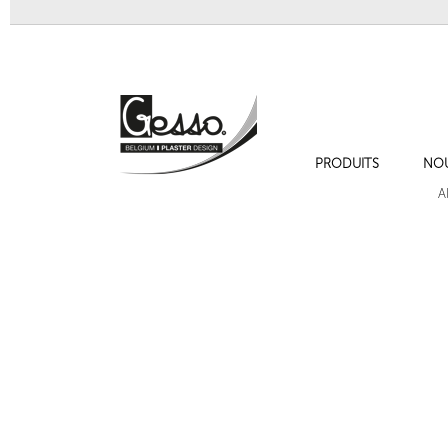
PRODUITS
NO
Sculpture 700 "Visage jeune fille"
Sculpture 705 
A
Cadres de moulures sur les murs , cimaise , plinthe et chambranles.
Sculpture 716 "Petite Vénus"
Console 721