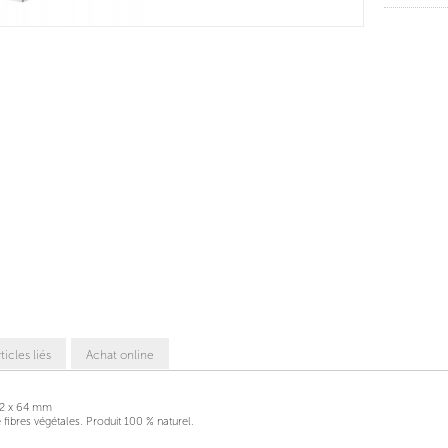
ticles liés
Achat online
32 x 64 mm
 fibres végétales. Produit 100 % naturel.