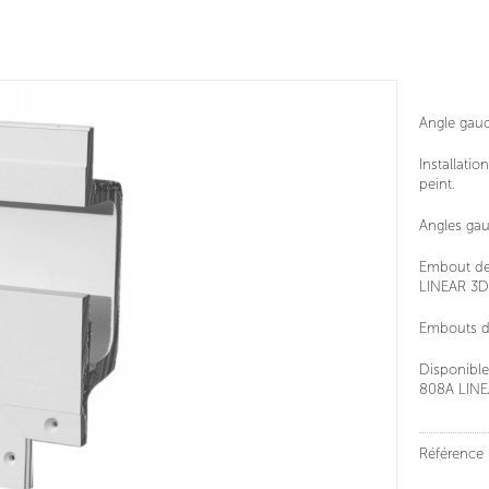
Angle gau
Installatio
peint.
Angles ga
Embout de 
LINEAR 3D
Embouts de
Disponibl
808A LINE
Référence 