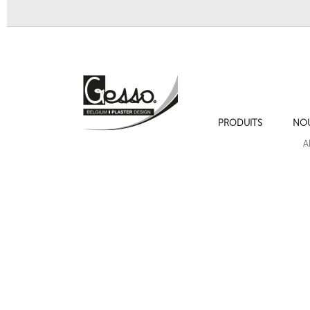
PRODUITS
NO
Bas-relief 1011 "Fronton"
Bas-relief 1005 "Angelot
A
Cadres de moulures sur les murs , cimaise , plinthe et chambranles.
Bas-relief 1016 "Vase et rinceaux"
Bas-relief 10