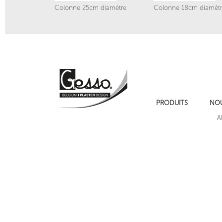
Colonne 25cm diamètre
Colonne 18cm diamèt
PRODUITS
NO
Pilastre 200 mm
Pilastre 180 mm
A
Cadres de moulures sur les murs , cimaise , plinthe et chambranles.