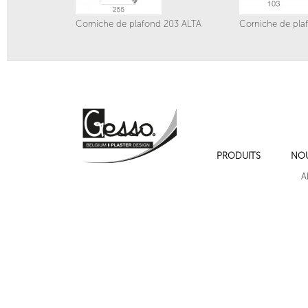
Corniche de plafond 203 ALTA
Corniche de pla
PRODUITS
NO
Corniche de plafond 189
Corniche de plafond 
A
Suivant
Cadres de moulures sur les murs , cimaise , plinthe et chambranles.
Corniche lumineuse 204A LED VERSAILLES