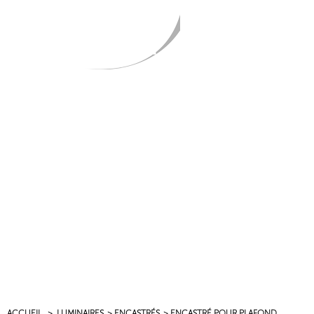
PRODUITS
NOUVEAU
ACCUEIL
>
LUMINAIRES
>
ENCASTRÉS
>
ENCASTRÉ POUR PLAFOND