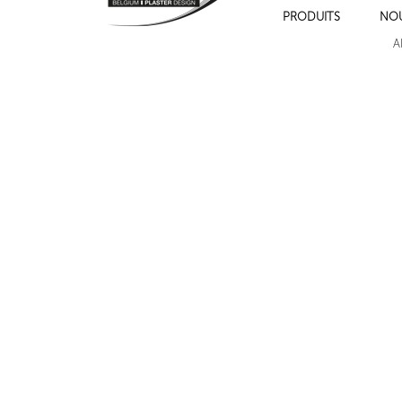
PRODUITS
NO
806 CLOUD
806 EDGE
A
Suivant
Cadres de moulures sur les murs , cimaise , plinthe et chambranles.