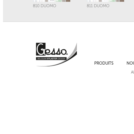
810 DUOMO
811 DUOMO
PRODUITS
NO
813 ORNATA
814 MILANO
A
Cadres de moulures sur les murs , cimaise , plinthe et chambranles.