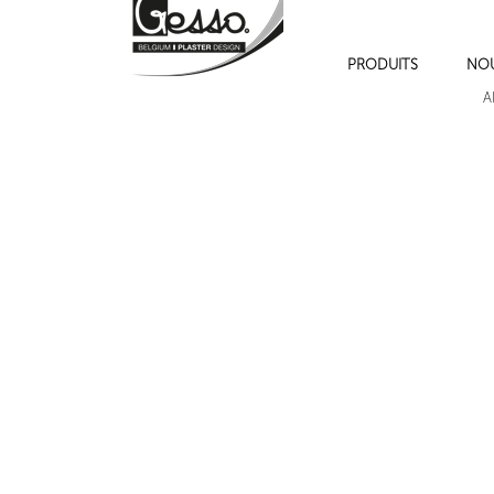
PRODUITS
NO
Corniche de plafond 181 Strada
Corniche de pl
A
Cadres de moulures sur les murs , cimaise , plinthe et chambranles.
Corniche de plafond 216M BASIC
Corniche de 
Suivant