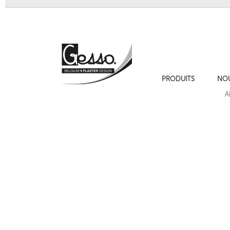
PRODUITS
NO
Corniche de plafond 180 Strada
Corniche de pl
A
Cadres de moulures sur les murs , cimaise , plinthe et chambranles.
Corniche de plafond 216M BASIC
Corniche de 
Suivant