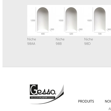
Niche
Niche
Niche
98AA
98B
98D
PRODUITS
NO
A