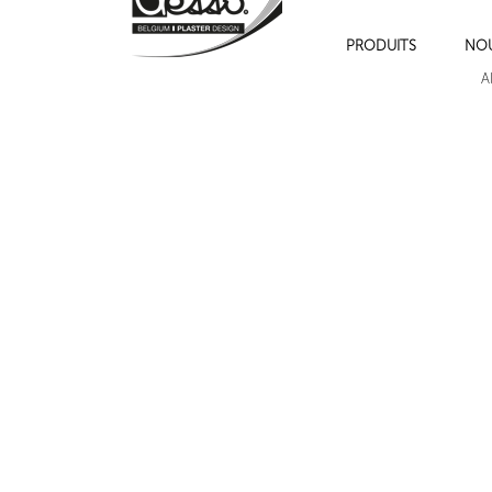
PRODUITS
NO
A
Cadres de moulures sur les murs , cimaise , plinthe et chambranles.