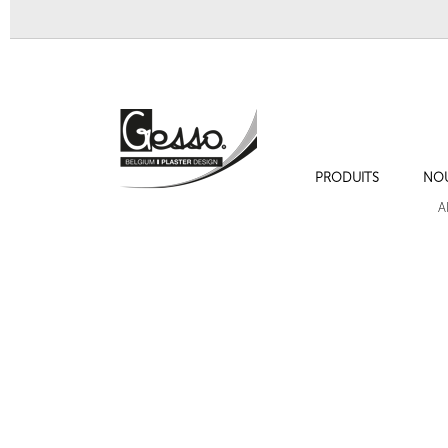
PRODUITS
NO
Ornement 234
Ornement 207 Grand noe
A
Cadres de moulures sur les murs , cimaise , plinthe et chambranles.
Ornement 724a Bacchus
Ornement 176A chute f