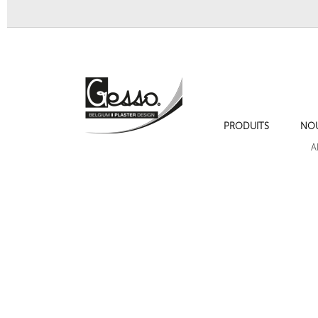
PRODUITS
NO
Ornement 235 style Empire
Ornement 234
A
Cadres de moulures sur les murs , cimaise , plinthe et chambranles.
Ornement 724a Bacchus
Ornement 176A chute f