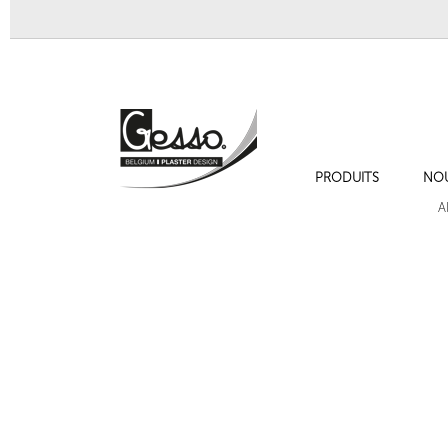
PRODUITS
NO
Ornement 235 style Empire
Ornement 234
A
Cadres de moulures sur les murs , cimaise , plinthe et chambranles.
Ornement 724a Bacchus
Ornement 176A chute f